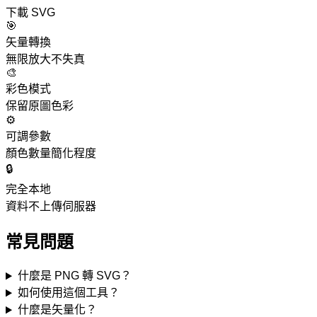
下載 SVG
🎯
矢量轉換
無限放大不失真
🎨
彩色模式
保留原圖色彩
⚙️
可調參數
顏色數量簡化程度
🔒
完全本地
資料不上傳伺服器
常見問題
什麼是 PNG 轉 SVG？
如何使用這個工具？
什麼是矢量化？