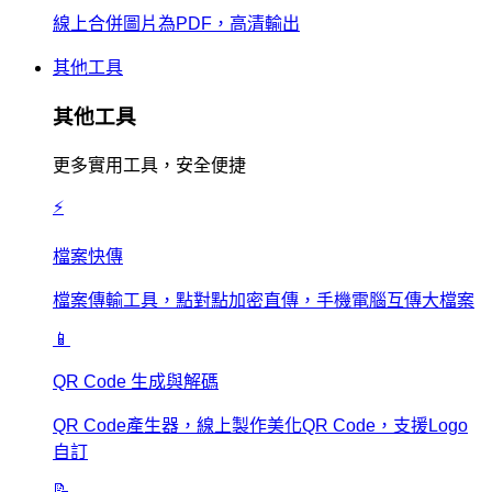
線上合併圖片為PDF，高清輸出
其他工具
其他工具
更多實用工具，安全便捷
⚡
檔案快傳
檔案傳輸工具，點對點加密直傳，手機電腦互傳大檔案
📱
QR Code 生成與解碼
QR Code產生器，線上製作美化QR Code，支援Logo
自訂
📝