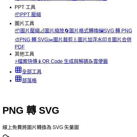
PPT 工具
📦
PPT 壓縮
圖片工具
📦
圖片壓縮
📐
圖片縮放
🔄
圖片格式轉換
🖼️
SVG 轉 PNG
🎨
PNG 轉 SVG
✂️
圖片裁剪
💧
圖片加浮水印
📄
圖片合併
PDF
其他工具
⚡
檔案快傳
📱
QR Code 生成與解碼
📝
雲便籤
全部工具
部落格
PNG 轉 SVG
線上免費將圖片轉換為 SVG 矢量圖