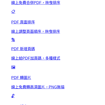
線上免費合併PDF，拖曳排序
📋
PDF 頁面排序
線上調整頁面順序，拖曳排序
🔢
PDF 新增頁碼
線上給PDF加頁碼，多種樣式
🖼️
PDF 轉圖片
線上免費轉高清圖片，PNG無損
🔓