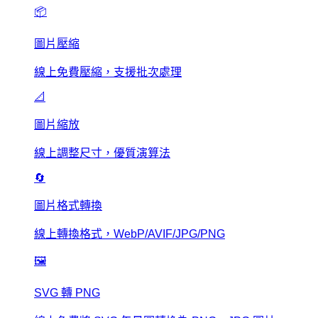
📦
圖片壓縮
線上免費壓縮，支援批次處理
📐
圖片縮放
線上調整尺寸，優質演算法
🔄
圖片格式轉換
線上轉換格式，WebP/AVIF/JPG/PNG
🖼️
SVG 轉 PNG