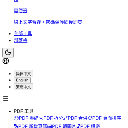
雲便籤
線上文字暫存，密碼保護閱後即焚
全部工具
部落格
简体中文
English
繁體中文
PDF 工具
📦
PDF 壓縮
✂️
PDF 拆分
🔗
PDF 合併
📋
PDF 頁面排序
🔢
PDF 新增頁碼
🖼️
PDF 轉圖片
🔓
PDF 解密