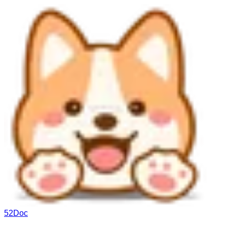
52Doc