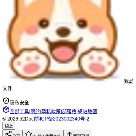
我愛
文件
|
隱私安全
全部工具
|
關於
|
隱私政策
|
部落格
|
網站地圖
© 2026 52Doc
|
鄂ICP备2023002340号-2
線上