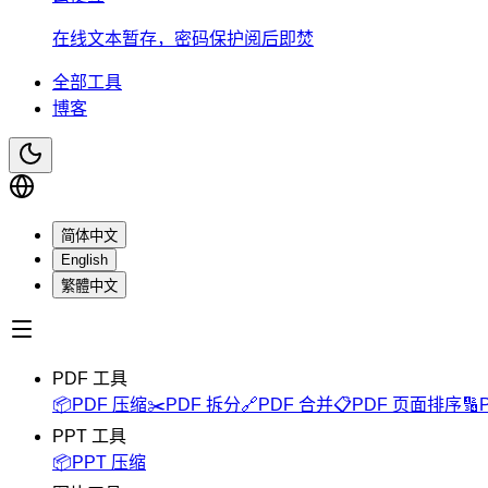
在线文本暂存，密码保护阅后即焚
全部工具
博客
简体中文
English
繁體中文
PDF 工具
📦
PDF 压缩
✂️
PDF 拆分
🔗
PDF 合并
📋
PDF 页面排序
🔢
PPT 工具
📦
PPT 压缩