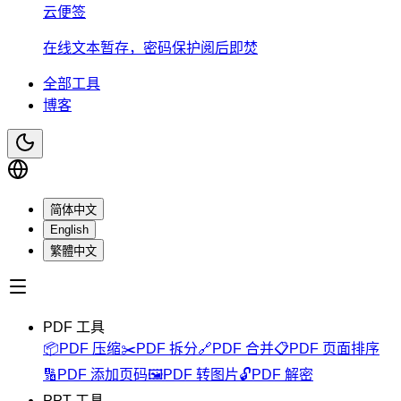
云便签
在线文本暂存，密码保护阅后即焚
全部工具
博客
简体中文
English
繁體中文
PDF 工具
📦
PDF 压缩
✂️
PDF 拆分
🔗
PDF 合并
📋
PDF 页面排序
🔢
PDF 添加页码
🖼️
PDF 转图片
🔓
PDF 解密
PPT 工具