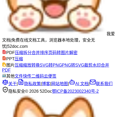
我爱
文档
|
免费在线文档工具，浏览器本地处理，安全无
忧
|
52doc.com
PDF
压缩
拆分
合并
排序
页码
转图片
解密
PPT
压缩
图片
压缩
缩放
转换
SVG转PNG
PNG转SVG
裁剪
水印
合并
PDF
其他
文件快传
二维码
云便签
关于
|
隐私政策
|
博客
|
网站地图
|
AI 文档
|
联系我们
隐私安全
© 2026 52Doc
鄂ICP备2023002340号-2