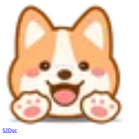
52Doc