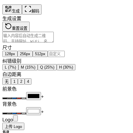
生成
解码
生成设置
重置设置
尺寸
128
px
256
px
512
px
纠错级别
L (7%)
M (15%)
Q (25%)
H (30%)
白边距离
无
1
2
4
前景色
+
背景色
+
Logo
上传 Logo