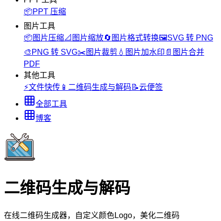
📦
PPT 压缩
图片工具
📦
图片压缩
📐
图片缩放
🔄
图片格式转换
🖼️
SVG 转 PNG
🎨
PNG 转 SVG
✂️
图片裁剪
💧
图片加水印
📄
图片合并
PDF
其他工具
⚡
文件快传
📱
二维码生成与解码
📝
云便签
全部工具
博客
二维码生成与解码
在线二维码生成器，自定义颜色Logo，美化二维码