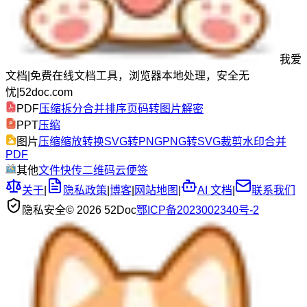
我爱
文档
|
免费在线文档工具，浏览器本地处理，安全无
忧
|
52doc.com
PDF
压缩
拆分
合并
排序
页码
转图片
解密
PPT
压缩
图片
压缩
缩放
转换
SVG转PNG
PNG转SVG
裁剪
水印
合并
PDF
其他
文件快传
二维码
云便签
关于
|
隐私政策
|
博客
|
网站地图
|
AI 文档
|
联系我们
隐私安全
© 2026 52Doc
鄂ICP备2023002340号-2