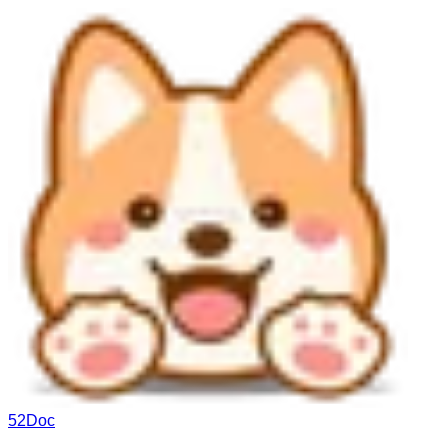
52Doc