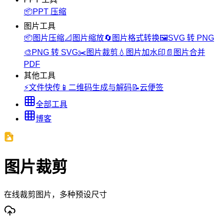
📦
PPT 压缩
图片工具
📦
图片压缩
📐
图片缩放
🔄
图片格式转换
🖼️
SVG 转 PNG
🎨
PNG 转 SVG
✂️
图片裁剪
💧
图片加水印
📄
图片合并
PDF
其他工具
⚡
文件快传
📱
二维码生成与解码
📝
云便签
全部工具
博客
图片裁剪
在线裁剪图片，多种预设尺寸