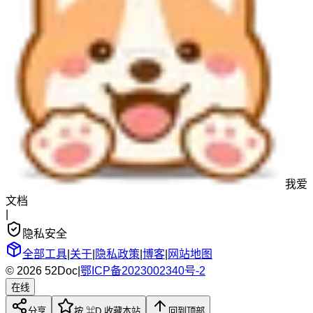
我爱
文档
|
隐私安全
全部工具
|
关于
|
隐私政策
|
博客
|
网站地图
© 2026 52Doc
|
鄂ICP备2023002340号-2
在线
分享
按 ⌘D 收藏本站
回到顶部