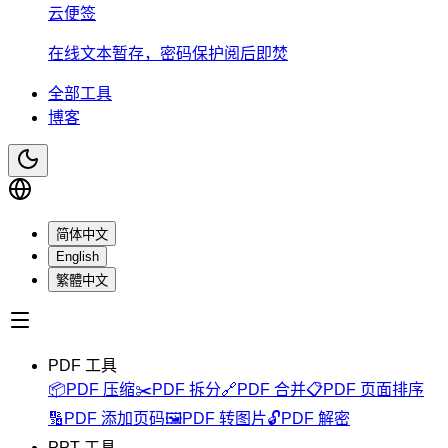
云便签
在线文本暂存，密码保护阅后即焚
全部工具
博客
简体中文
English
繁體中文
PDF 工具
📦
PDF 压缩
✂️
PDF 拆分
🔗
PDF 合并
📋
PDF 页面排序
🔢
PDF 添加页码
🖼️
PDF 转图片
🔓
PDF 解密
PPT 工具