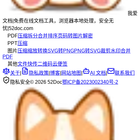
我爱
文档
|
免费在线文档工具，浏览器本地处理，安全无
忧
|
52doc.com
PDF
压缩
拆分
合并
排序
页码
转图片
解密
PPT
压缩
图片
压缩
缩放
转换
SVG转PNG
PNG转SVG
裁剪
水印
合并
PDF
其他
文件快传
二维码
云便签
关于
|
隐私政策
|
博客
|
网站地图
|
AI 文档
|
联系我们
隐私安全
© 2026 52Doc
鄂ICP备2023002340号-2