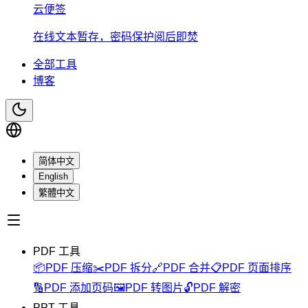
云便签
在线文本暂存，密码保护阅后即焚
全部工具
博客
简体中文
English
繁體中文
PDF 工具
📦
PDF 压缩
✂️
PDF 拆分
🔗
PDF 合并
📋
PDF 页面排序
🔢
PDF 添加页码
🖼️
PDF 转图片
🔓
PDF 解密
PPT 工具