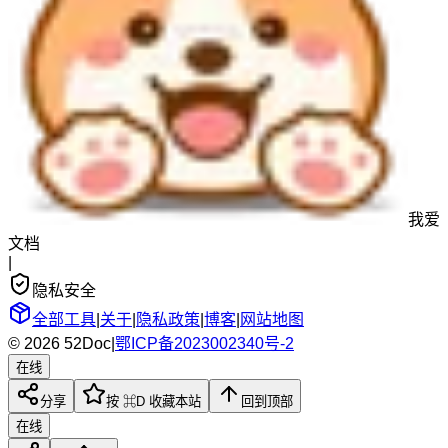
我爱
文档
|
隐私安全
全部工具
|
关于
|
隐私政策
|
博客
|
网站地图
© 2026 52Doc
|
鄂ICP备2023002340号-2
在线
分享
按 ⌘D 收藏本站
回到顶部
在线