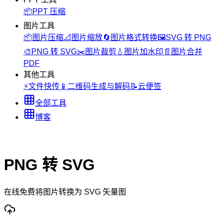
📦
PPT 压缩
图片工具
📦
图片压缩
📐
图片缩放
🔄
图片格式转换
🖼️
SVG 转 PNG
🎨
PNG 转 SVG
✂️
图片裁剪
💧
图片加水印
📄
图片合并
PDF
其他工具
⚡
文件快传
📱
二维码生成与解码
📝
云便签
全部工具
博客
PNG 转 SVG
在线免费将图片转换为 SVG 矢量图