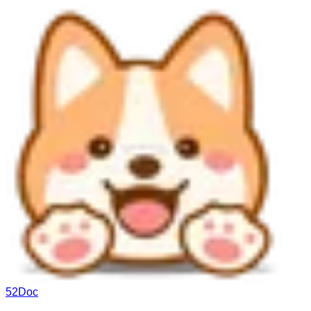
52Doc