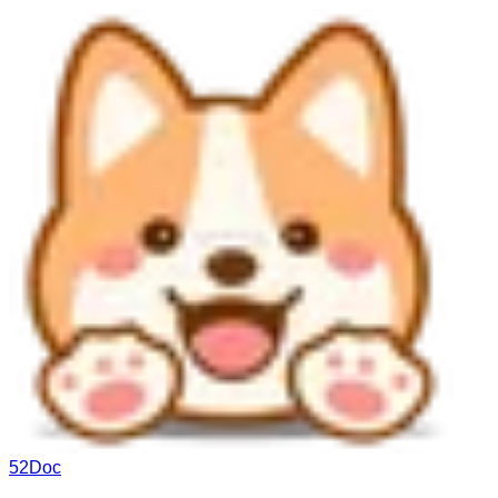
52Doc