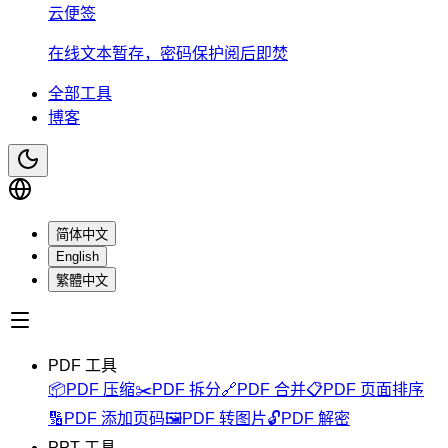
云便签
在线文本暂存，密码保护阅后即焚
全部工具
博客
简体中文
English
繁體中文
PDF 工具
📦
PDF 压缩
✂️
PDF 拆分
🔗
PDF 合并
📋
PDF 页面排序
🔢
PDF 添加页码
🖼️
PDF 转图片
🔓
PDF 解密
PPT 工具