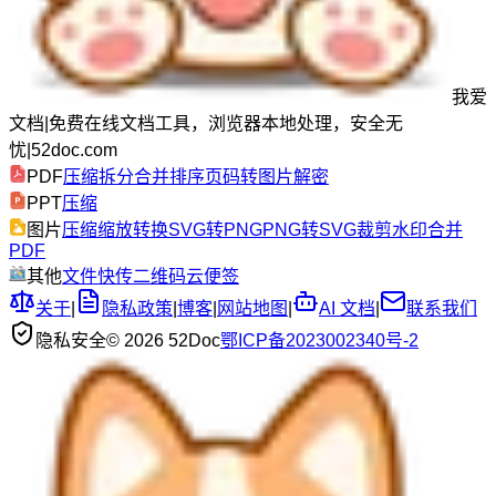
我爱
文档
|
免费在线文档工具，浏览器本地处理，安全无
忧
|
52doc.com
PDF
压缩
拆分
合并
排序
页码
转图片
解密
PPT
压缩
图片
压缩
缩放
转换
SVG转PNG
PNG转SVG
裁剪
水印
合并
PDF
其他
文件快传
二维码
云便签
关于
|
隐私政策
|
博客
|
网站地图
|
AI 文档
|
联系我们
隐私安全
© 2026 52Doc
鄂ICP备2023002340号-2