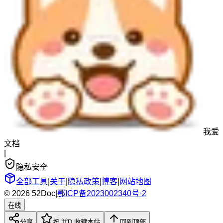
我爱
文档
|
隐私安全
全部工具
|
关于
|
隐私政策
|
博客
|
网站地图
© 2026 52Doc
|
鄂ICP备2023002340号-2
在线
分享
按 ⌘D 收藏本站
回到顶部