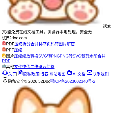
我爱
文档
|
免费在线文档工具，浏览器本地处理，安全无
忧
|
52doc.com
PDF
压缩
拆分
合并
排序
页码
转图片
解密
PPT
压缩
图片
压缩
缩放
转换
SVG转PNG
PNG转SVG
裁剪
水印
合并
PDF
其他
文件快传
二维码
云便签
关于
|
隐私政策
|
博客
|
网站地图
|
AI 文档
|
联系我们
隐私安全
© 2026 52Doc
鄂ICP备2023002340号-2