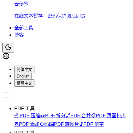
云便签
在线文本暂存，密码保护阅后即焚
全部工具
博客
简体中文
English
繁體中文
PDF 工具
📦
PDF 压缩
✂️
PDF 拆分
🔗
PDF 合并
📋
PDF 页面排序
🔢
PDF 添加页码
🖼️
PDF 转图片
🔓
PDF 解密
PPT 工具