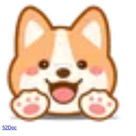
52Doc