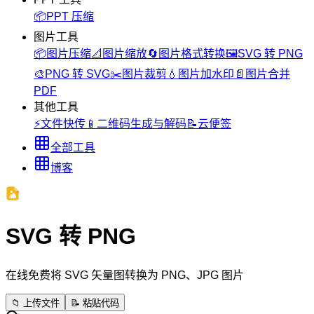
📦
PPT 压缩
图片工具
📦
图片压缩
📐
图片缩放
🔄
图片格式转换
🖼️
SVG 转 PNG
🎨
PNG 转 SVG
✂️
图片裁剪
💧
图片加水印
📄
图片合并
PDF
其他工具
⚡
文件快传
📱
二维码生成与解码
📝
云便签
全部工具
博客
SVG 转 PNG
在线免费将 SVG 矢量图转换为 PNG、JPG 图片
📁
上传文件
📝
粘贴代码