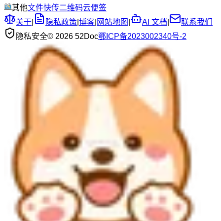
其他
文件快传
二维码
云便签
关于
|
隐私政策
|
博客
|
网站地图
|
AI 文档
|
联系我们
隐私安全
© 2026 52Doc
鄂ICP备2023002340号-2