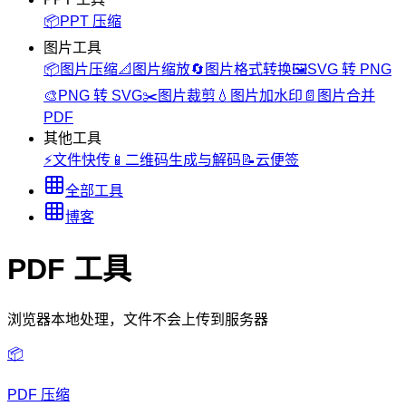
📦
PPT 压缩
图片工具
📦
图片压缩
📐
图片缩放
🔄
图片格式转换
🖼️
SVG 转 PNG
🎨
PNG 转 SVG
✂️
图片裁剪
💧
图片加水印
📄
图片合并
PDF
其他工具
⚡
文件快传
📱
二维码生成与解码
📝
云便签
全部工具
博客
PDF 工具
浏览器本地处理，文件不会上传到服务器
📦
PDF 压缩