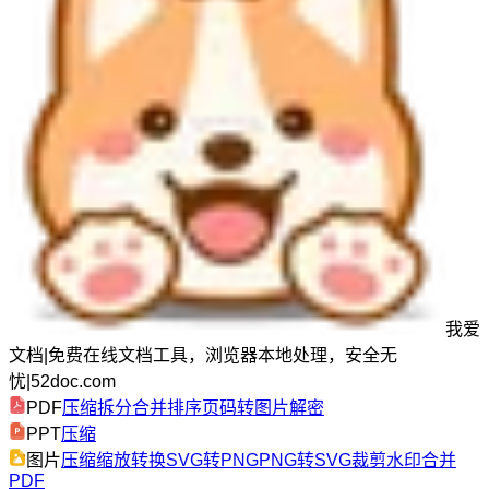
我爱
文档
|
免费在线文档工具，浏览器本地处理，安全无
忧
|
52doc.com
PDF
压缩
拆分
合并
排序
页码
转图片
解密
PPT
压缩
图片
压缩
缩放
转换
SVG转PNG
PNG转SVG
裁剪
水印
合并
PDF