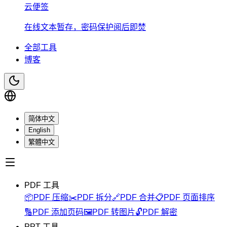
云便签
在线文本暂存，密码保护阅后即焚
全部工具
博客
简体中文
English
繁體中文
PDF 工具
📦
PDF 压缩
✂️
PDF 拆分
🔗
PDF 合并
📋
PDF 页面排序
🔢
PDF 添加页码
🖼️
PDF 转图片
🔓
PDF 解密
PPT 工具