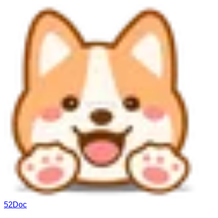
52Doc